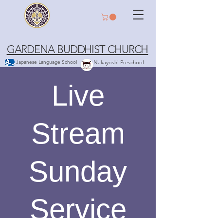
GARDENA BUDDHIST CHURCH
Japanese Language School
Nakayoshi Preschool
Live
Stream
Sunday
Service